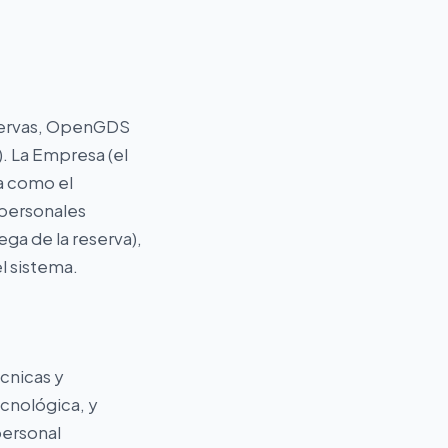
eservas, OpenGDS
. La Empresa (el
úa como el
 personales
ga de la reserva),
el sistema.
cnicas y
ecnológica, y
personal