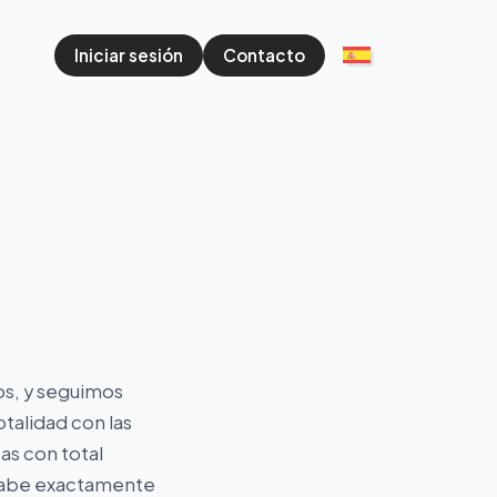
Iniciar sesión
Contacto
os, y seguimos
talidad con las
as con total
l sabe exactamente