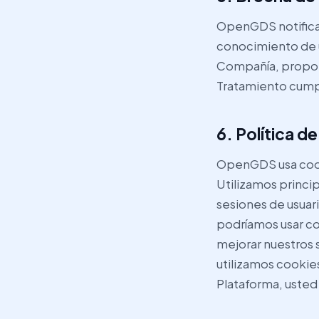
OpenGDS notificar
conocimiento de u
Compañía, proporc
Tratamiento cumpl
6. Política d
OpenGDS usa cook
Utilizamos princi
sesiones de usuari
podríamos usar co
mejorar nuestros 
utilizamos cookies
Plataforma, usted