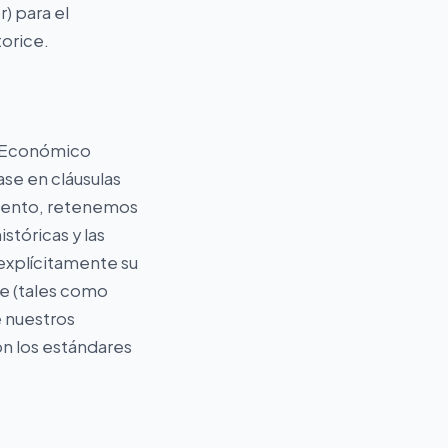
) para el
orice.
o Económico
se en cláusulas
miento, retenemos
stóricas y las
explícitamente su
le (tales como
e nuestros
n los estándares