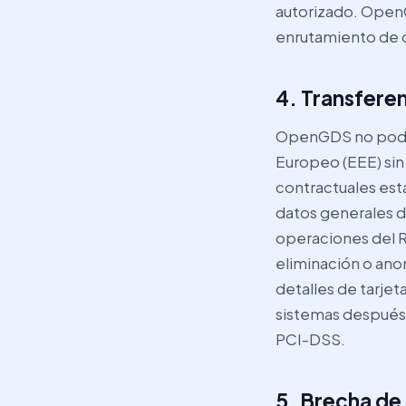
autorizado. Open
enrutamiento de d
4. Transfere
OpenGDS no podrá 
Europeo (EEE) sin
contractuales es
datos generales de
operaciones del R
eliminación o ano
detalles de tarjet
sistemas después 
PCI-DSS.
5. Brecha de