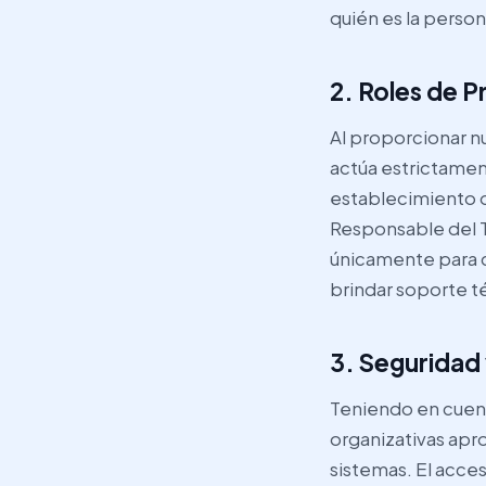
quién es la person
2. Roles de 
Al proporcionar n
actúa estrictamen
establecimiento o 
Responsable del 
únicamente para c
brindar soporte té
3. Seguridad
Teniendo en cuen
organizativas apr
sistemas. El acces