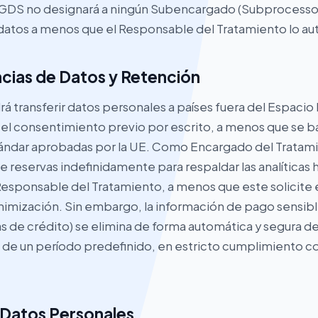
GDS no designará a ningún Subencargado (Subprocessor
atos a menos que el Responsable del Tratamiento lo aut
ncias de Datos y Retención
transferir datos personales a países fuera del Espaci
 el consentimiento previo por escrito, a menos que se ba
tándar aprobadas por la UE. Como Encargado del Trata
 reservas indefinidamente para respaldar las analíticas hi
esponsable del Tratamiento, a menos que este solicite 
nimización. Sin embargo, la información de pago sensib
as de crédito) se elimina de forma automática y segura d
de un período predefinido, en estricto cumplimiento co
 Datos Personales